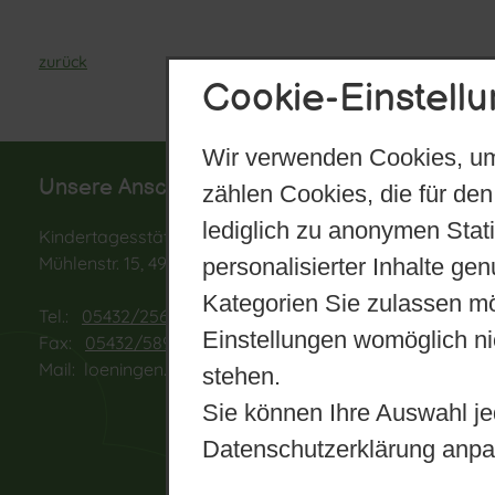
zurück
Cookie-Einstell
Wir verwenden Cookies, um
Unsere Anschrift lautet:
U
zählen Cookies, die für den
lediglich zu anonymen Stat
Kindertagesstätte St. Vitus
I
Mühlenstr. 15, 49624 Löningen
K
personalisierter Inhalte ge
u
Kategorien Sie zulassen mö
Tel.:
05432/2566
h
Einstellungen womöglich nic
Fax:
05432/58978
I
Mail:
loeningen.kita.st-vitus@kkol.de
K
stehen.
Sie können Ihre Auswahl je
Datenschutzerklärung anpa